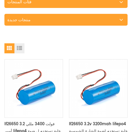
فئات المنتجات
منتجات جديدة
lf26650 3.2v 3200mah lifepo4
lf26650 3.2 فولت 3400 مللي
خلية تستخدم لضوء الشارع الشمسية
أمبير lifepo4 خلية تستخدم ل ضوء