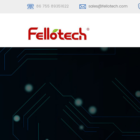
86 755 89351622
sales@fellotech.com