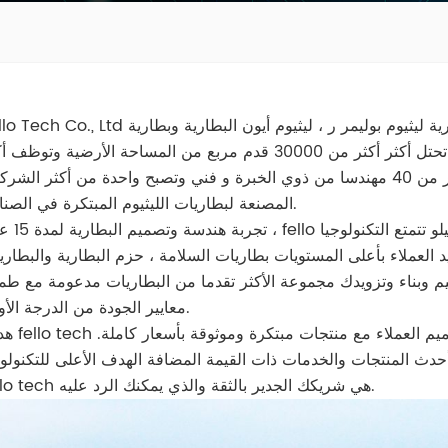
Fello Tech Co., Ltd المتخصصة في البحث والشركة المصنعة للبطارية ليثيوم بوليمر ر ، ليثيوم أيون البطارية 
وبطاريات الليثيوم الأساسية منذ عام 2005. المصنع تحتل أكثر أكثر من 30000 قدم مربع من المساحة الأرضية وتو
من 1000 ماهراً العمال في فريق الإنتاج مع أكثر من 40 مهندسا من ذوي الخبرة و فني وتصبح واحدة من أكثر ال
المصنعة لبطاريات الليثيوم المبتكرة في الصناعة.
تجربة هندسة وتصميم البطارية لمدة 15 عامًا ، fello
العملاء بأعلى المستويات بطاريات السلامة ، حزم البطارية والبطاري
 وبناء وتزويدك مجموعة الأكثر تقدما من البطاريات مدعومة مع طمأ
معايير الجودة من الدرجة الأولى.
هدف fello tech هو توفير موزعينا وتصنيع المعد
fello tech هي شريكك الجدير بالثقة والذي يمكنك الرد عليه.