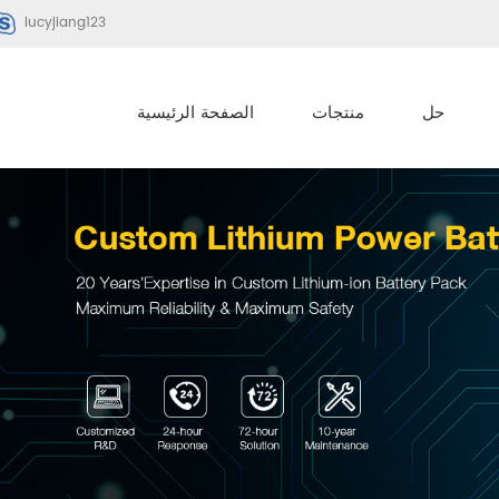
lucyjiang123
حل
منتجات
الصفحة الرئيسية