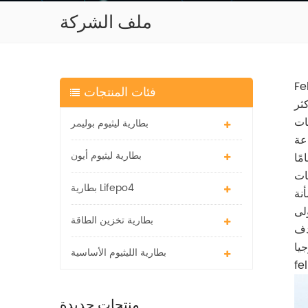
ملف الشركة
وبطارية lifepo4
فئات المنتجات
ظف أكثر
شركات
بطارية ليثيوم بوليمر
بطارية ليثيوم أيون
 توفر التقنية للعملاء حلول بطارية فعالة وفعالة. فيلو تتمتع التكنولوجيا
ات
بطارية Lifepo4
نة
بطارية تخزين الطاقة
ات الأصلية / التصميم العملاء مع منتجات مبتكرة وموثوقة بأسعار كاملة.
بطارية الليثيوم الأساسية
منتجات جديدة