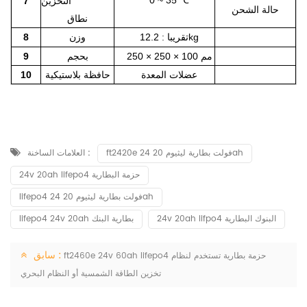
℃
التخزين
7
حالة الشحن
نطاق
12.2kg
تقريبا
وزن
8
:
250 × 250 × 100 مم
بحجم
9
عضلات المعدة
حافظة بلاستيكية
10
ft2420e 24 فولت بطارية ليثيوم 20ah
العلامات الساخنة :
24v 20ah lifepo4 حزمة البطارية
lifepo4 24 فولت بطارية ليثيوم 20ah
24v 20ah lifpo4 البنوك البطارية
lifepo4 24v 20ah بطارية البنك
سابق :
ft2460e 24v 60ah lifepo4 حزمة بطارية تستخدم لنظام
تخزين الطاقة الشمسية أو النظام البحري