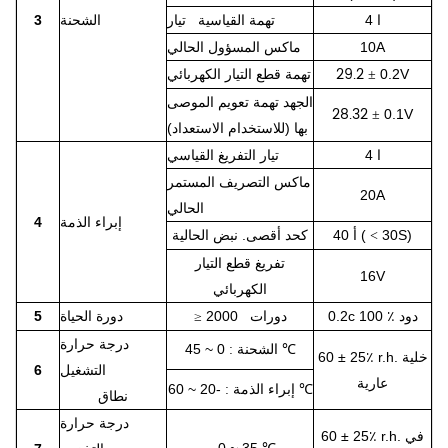
4 ا
تهمة القياسية تيار
الشحنة
3
10A
ماكس المسؤول الحالي
29.2
0.2V
تهمة قطع التيار الكهربائي
±
الجهد تهمة تعويم الموصى
28.32
0.1V
±
بها (للاستخدام الاستعداد)
4 ا
تيار التفريغ القياسي
ماكس التصريف المستمر
20A
الحالي
إبراء الذمة
4
30S)
40 أ (
كحد أقصى. نبض الحالية
<
تفريغ قطع التيار
16V
الكهربائي
0.2c 100 ٪ دود
2000 دورات
دورة الحياة
5
≥
درجة حرارة
الشحنة
0 ~ 45
:
℃
60 ± 25٪ r.h. خلية
التشغيل
6
عارية
إبراء الذمة
-20 ~ 60
:
℃
نطاق
درجة حرارة
في
60 ± 25٪ r.h.
0 ~ 35