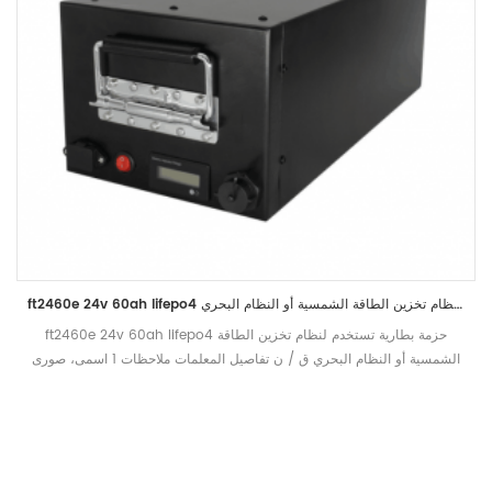
ft2460e 24v 60ah lifepo4 حزمة بطارية تستخدم لنظام تخزين الطاقة الشمسية أو النظام البحري
ft2460e 24v 60ah lifepo4 حزمة بطارية تستخدم لنظام تخزين الطاقة
الشمسية أو النظام البحري ق / ن تفاصيل المعلمات ملاحظات 1 اسمى، صورى
شكلى، بالاسم فقط الجهد االكهربى 25.6v يعني الجهد التشغيل 2 تصنيف
القدرة نموذجي 60AH تفريغ قياسي ( 0.2C ) بعد تهمة القياسية الحد الأدنى
59ah 3 الشحنة الشحنة الجهد االكهربى 29.2 ± 0.2V الشحنة وزارة التربية
0.2c إلى 29.2v ، ثم 29.2v إلى 0.02c (cc / cv) تهمة القياسية تيار 12A
ماكس المسؤول الحالي 30A تهمة قطع التيار الكهربائي 29.2 ± 0.2V الجهد