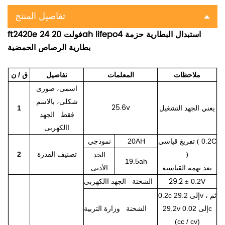
تفاصيل المنتج
ft2420e 24 فولت 20ah lifepo4 استبدال البطارية حزمة
بطارية الرصاص الحمضية
ملاحظات
المعلمات
تفاصيل
ق / ن
اسمى، صورى
شكلى، بالاسم
25.6v
يعني الجهد التشغيل
1
فقط الجهد
االكهربى
0.2C
تفريغ قياسي
20AH
نموذجي
(
تصنيف القدرة
2
)
الحد
19.5ah
بعد تهمة القياسية
الأدنى
29.2
0.2V
الشحنة الجهد االكهربى
±
0.2c إلى 29.2v ، ثم
29.2v إلى 0.02c
الشحنة وزارة التربية
(cc / cv)