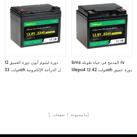
bms المدمج في حياة طويلة rv
دورة ليثيوم أيون دورة العميق 12
lifepo4 12 فولت 42ah دورة عميق
فولت 33ah ل الدراجة الإلكترونية
بطارية ليثيوم أيون lifepo4 البطارية
صفحات]
[ ما مجموعه
1