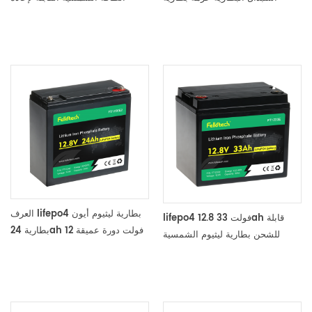
الرصاص الحمضية
الشحن 12v 9ah lifepo4 ليثيوم
الحديد
العرف lifepo4 بطارية ليثيوم أيون
lifepo4 12.8 فولت 33ah قابلة
بطارية 24ah 12 فولت دورة عميقة
للشحن بطارية ليثيوم الشمسية
حزمة