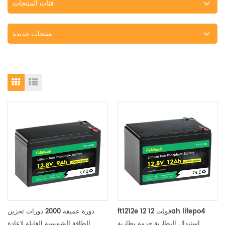
فئات المنتجات
منتجات جديدة
ft1212e 12 فولت 12ah lifepo4
دورة عميقة 2000 دورات تخزين
استبدال البطارية حزمة بطارية
الطاقة الشمسية القابلة لإعادة