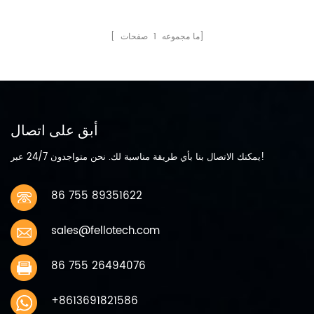
0.5ma تيار التفريغ إلى 2.0 فولت
قطع ، +25 س ج تفريغ قياسي تيار
صفحات]
[ ما مجموعه
1
0.5ma الحد الأقصى الموصى به
الحالية تحت التفريغ المستمر 40MA
الحد الأقصى الموصى به التيار تحت
تصريف النبض 80MA التشغيل نطاق
درجة حرارة -55 ℃ - +85 ℃ الوزن
الاسمي 10G
أبق على اتصال
يمكنك الاتصال بنا بأي طريقة مناسبة لك. نحن متواجدون 24/7 عبر!
86 755 89351622
sales@fellotech.com
86 755 26494076
+8613691821586