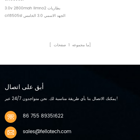
3.0v 2800mah limno2 بطاريات
cr18505sl الجهد الاسمي 3.0 الخامس
القدرة الاسمية 28 00mah @ 1.0 أماه
التصريف الحالي إلى 2.0v قطع ، +25
س ج تيار التفريغ القياسي 1.0 أماه الحد
صفحات]
[ ما مجموعه
1
الأقصى الموصى به الحالي تحت التفريغ
المستمر 1500 أماه الحد الأقصى
الموصى به الحالي تحت تصريف النبض
300 0ma نطاق درجة حرارة التشغيل
- 40 ℃ - +85 ℃ الوزن الاسمي
35.0 ز
أبق على اتصال
يمكنك الاتصال بنا بأي طريقة مناسبة لك. نحن متواجدون 24/7 عبر!
86 755 89351622
sales@fellotech.com