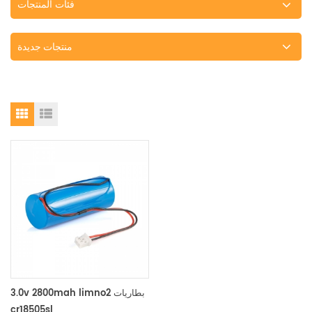
فئات المنتجات
منتجات جديدة
3.0v 2800mah limno2 بطاريات
cr18505sl