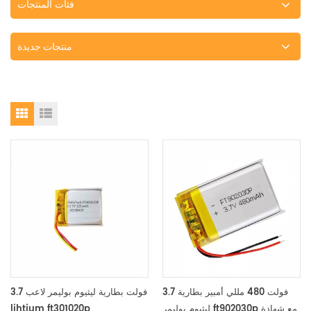
فئات المنتجات
منتجات جديدة
3.7 فولت 480 مللي أمبير بطارية
3.7 فولت بطارية ليثيوم بوليمر لاعب
ليثيوم بوليمر ft902030p مع شهادة
lihtium ft301020p