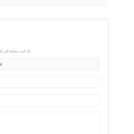
إذا كنت بحاجة إلى أي بطارية ليثيوم أو حزم بطارية ، يرجى إرسال معلومات مفصلة عن الجهد والسعة والحجم.
3.7 فولت 1200 مللي أمبير ب