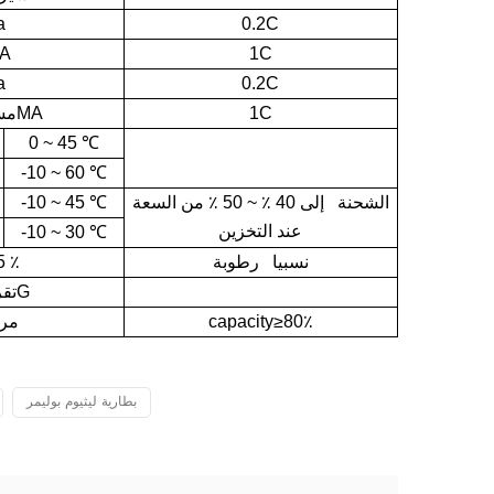
a
0.2C
MA
1C
a
0.2C
1C
1200MA
مس
0 ~ 45
℃
-10 ~ 60
℃
الشحنة إلى 40 ٪ ~ 50 ٪ من السعة
℃
-10 ~ 45
عند التخزين
-10 ~ 30
℃
نسبيا رطوبة
٪
5
تقريبا 18G
capacity≥80٪
300 م
بطارية ليثيوم بوليمر