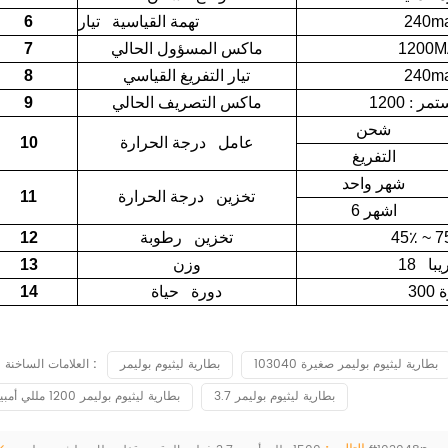
240m
تهمة القياسية تيار
6
1200
ماكس المسؤول الحالي
7
240m
تيار التفريغ القياسي
8
تمر
:
ماكس التصريف الحالي
9
شحن
عامل درجة الحرارة
10
التفريغ
شهر واحد
تخزين درجة الحرارة
11
6 اشهر
45٪ ~ 7
تخزين رطوبة
12
وزن
13
رة
دورة حياة
14
بطارية ليثيوم بوليمر صغيرة 103040
بطارية ليثيوم بوليمر
العلامات الساخنة :
3.7 بطارية ليثيوم بوليمر
بطارية ليثيوم بوليمر 1200 مللي أمبير