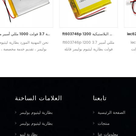
ft603746p 1200 مللي أمبير 3.7 فولت بطارية ليثيوم بوليمر قابلة للشحن اللعب البلاستيكية
بطارية ليبو رفيعة سعة 3.7 فولت 1000 مللي أمبير مع ft255570p
يبو
ft603746p 1200 مللي أمبير 3.7
نحن المهنية المورد بطارية ليثيوم
6030 3.7 فولت
فولت بطارية ليثيوم بوليمر قابلة
بوليمر ، تقديم خدمة مخصصة ،
يثيوم
للشحن اللعب البلاستيكية ق / ن
تعطيك أفضل منتجات بطارية
/ ن
تفاصيل المعلمات ملاحظات 1 مقدر
ليثيوم بوليمر!
تفاصيل المعلمات ملاحظات 1 مقدر
الجهد االكهربى 3.7V 2 تصنيف
الجهد االكهربى 3.7V 2 تصنيف
القدرة 1200MAH التفريغ من 0.2c
القدرة 1200MAH التفريغ من 0.2c
إلى 2.75v بعد الشحن الكامل
2.7 بعد الشحن الكامل
خلال ساعة واحدة ، قياس وقت
 وقت
التفريغ 3 محدود الجهد تهمة
تابعنا
العلامات الساخنة
تهمة
4.20v 4 المقاومة الداخلية
مة الداخلية
≤180mΩ 5 وضع الشحن CC
الصفحة الرئيسية
بطارية ليثيوم بوليمر
180mΩ 5 وضع الشحن CC
السيرة الذاتية. 6 اساسي التهمة
اسي التهمة
الحالية 240ma 0.2C 7 ماكس
منتجات
بطارية ليثيوم بوليمر
الحالية 240ma 0.2C 7 ماكس
التهمة الحالية 1200MA 1C 8
معلومات عنا
بطارية ليبو