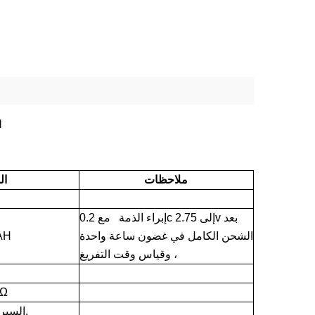
3.7 فول
ملاحظات
ال
إبراء الذمة مع 0.2c إلى 2.75v بعد
الشحن الكامل في غضون ساعة واحدة
AH
، وقياس وقت التفريغ
mΩ
CC السيرة الذاتية.