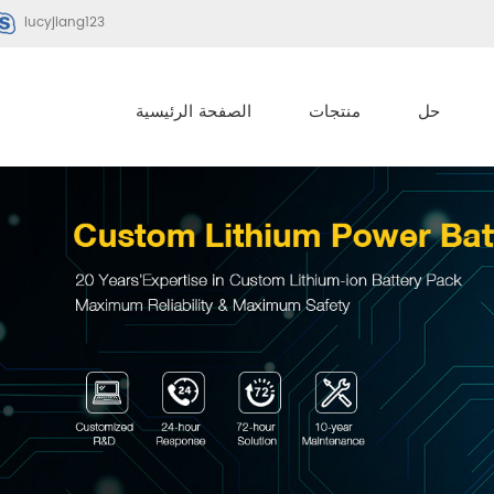
lucyjiang123
حل
منتجات
الصفحة الرئيسية