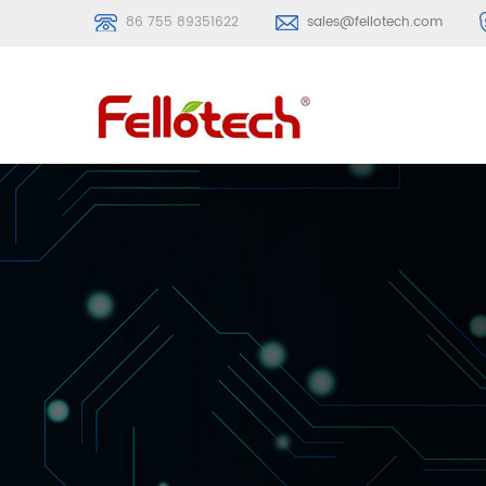
86 755 89351622
sales@fellotech.com