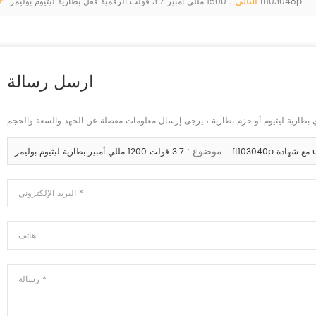
التالى :
1500 مللي أمبير 3.7 فولت الرقمية قفل بطارية ليثيوم بوليمر ft103048p
ارسل رسالة
موضوع :
طارية ليثيوم بوليمر ft103040p مع شهادة ul