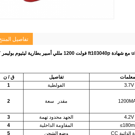
تفاصيل المنتج
ت 1200 مللي أمبير بطارية ليثيوم بوليمر ft103040p مع شهادة ul
معلمات
تفاصيل
ق / ن
3.7V
الفولطية
1
1200M
مقدر سعة
2
4.2V
الجهد محدود تهمة
3
≤180
المقاومة الداخلية
4
وضع الشحن
5