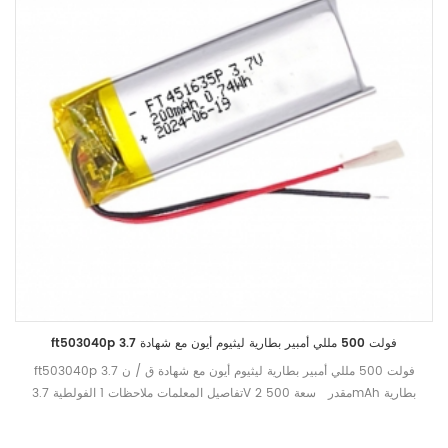
ft503040p 3.7 فولت 500 مللي أمبير بطارية ليثيوم أيون مع شهادة
ft503040p 3.7 فولت 500 مللي أمبير بطارية ليثيوم أيون مع شهادة ق / ن
تفاصيل المعلمات ملاحظات 1 الفولطية 3.7V 2 مقدر سعة 500mAh بطارية
إبراء الذمة مع 0.2c إلى 2.75v بعد الشحن الكامل في غضون ساعة واحدة ،
وقياس وقت التفريغ 3 الجهد محدود تهمة 4.2V 4 المقاومة الداخلية ≤180mΩ 5