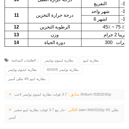
-10
التفريغ
-10
شهر واحد
درجة حرارة التخزين
11
-10
6 اشهر
٪
45٪ ~ 75
الرطوبة التخزين
12
تقريبا 2 جرام
وزن
13
300 مرات
دورة الحياة
14
بطارية ليبو
بطارية ليثيوم بوليمر
العلامات الساخنة :
بطارية بوليمر 401015
بطارية ليثيوم بوليمر
بطارية ليبو 45 مللي أمبير
سابق :
3.7 فولت بطارية ليثيوم بوليمر لاعب lihtium ft382030p
التالى :
حار بيع 3.7 فولت بطارية ليبو صغير oem ft401020p 55 مللي
أمبير