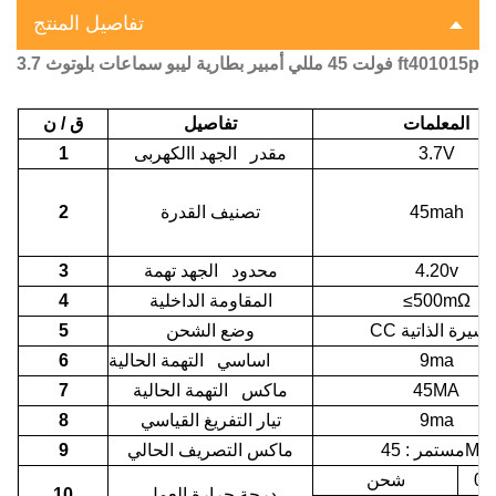
تفاصيل المنتج
3.7 فولت 45 مللي أمبير بطارية ليبو سماعات بلوتوث ft401015p
المعلمات
تفاصيل
ق / ن
3.7V
مقدر الجهد االكهربى
1
45mah
تصنيف القدرة
2
4.20v
محدود الجهد تهمة
3
≤500mΩ
المقاومة الداخلية
4
وضع الشحن
5
9ma
اساسي التهمة الحالية
6
45MA
ماكس التهمة الحالية
7
9ma
تيار التفريغ القياسي
8
45MA
مستمر
:
ماكس التصريف الحالي
9
0 
شحن
درجة حرارة العمل
10