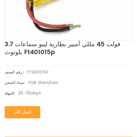
3.7 فولت 45 مللي أمبير بطارية ليبو سماعات
بلوتوث Ft401015p
FT401015P
رقم الصنف.:
FOB Shenzhen
ميناء الشحن:
25-35days
المهلة:
اتصل الآن