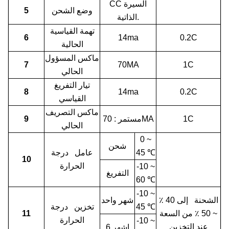
CC السيرة
وضع الشحن
5
الذاتية.
تهمة القياسية
6
14ma
0.2C
الحالية
ماكس المسؤول
7
70MA
1C
الحالي
تيار التفريغ
8
14ma
0.2C
القياسي
ماكس التصريف
1C
70MA
مستمر
:
9
الحالي
0 ~
شحن
℃
45
عامل درجة
10
الحرارة
-10 ~
التفريغ
60
℃
-10 ~
الشحنة إلى 40 ٪
شهر واحد
℃
45
تخزين درجة
~ 50 ٪ من السعة
11
الحرارة
-10 ~
عند التخزين
6 اشهر