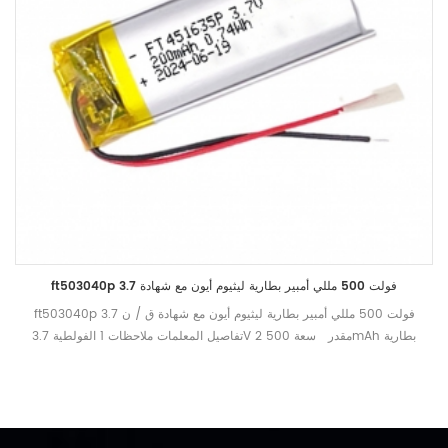
ft503040p 3.7 فولت 500 مللي أمبير بطارية ليثيوم أيون مع شهادة
ft503040p 3.7 فولت 500 مللي أمبير بطارية ليثيوم أيون مع شهادة ق / ن
تفاصيل المعلمات ملاحظات 1 الفولطية 3.7V 2 مقدر سعة 500mAh بطارية
إبراء الذمة مع 0.2c إلى 2.75v بعد الشحن الكامل في غضون ساعة واحدة ،
وقياس وقت التفريغ 3 الجهد محدود تهمة 4.2V 4 المقاومة الداخلية ≤180mΩ 5
وضع الشحن CC السيرة الذاتية. 6 تهمة القياسية تيار 100MA 0.2C 7 ماكس
المسؤول الحالي 500MA 1C 8 تيار التفريغ القياسي 100MA 0.2C 9 ماكس
التصريف الحالي مستمر : 5 00ma 1C 10 عامل درجة الحرارة شحن 0 ~ 45