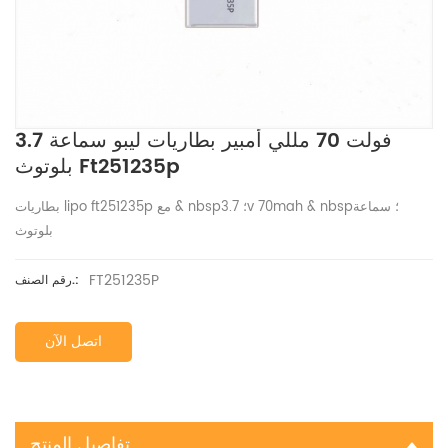
3.7 فولت 70 مللي أمبير بطاريات ليبو سماعة
بلوتوث Ft251235p
بطاريات lipo ft251235p مع & nbsp؛ 3.7v 70mah & nbsp؛ سماعة
بلوتوث
FT251235P
رقم الصنف.:
اتصل الآن
تفاصيل المنتج