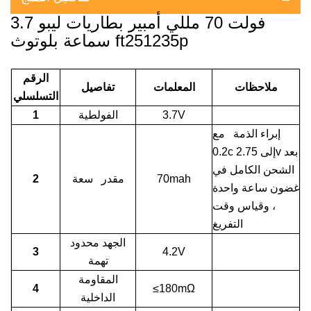
3.7 فولت 70 مللي أمبير بطاريات ليبو
سماعة بلوتوث ft251235p
الرقم
ملاحظات
المعلمات
تفاصيل
التسلسلي
3.7V
الفولطية
1
إبراء الذمة مع
0.2c إلى 2.75v بعد
الشحن الكامل في
70mah
مقدر سعة
2
غضون ساعة واحدة
، وقياس وقت
التفريغ
الجهد محدود
3
4.2V
تهمة
المقاومة
4
≤180mΩ
الداخلية