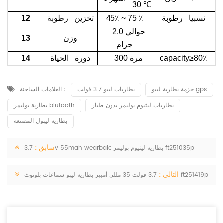
30
℃
نسبيا رطوبة
٪
45٪ ~ 75
تخزين رطوبة
12
حوالي 2.0
وزن
13
جرام
capacity≥80٪
300 مرة
دورة الحياة
14
حزمة بطارية ليبو gps
بطاريات ليبو 3.7 فولت
العلامات الساخنة :
بطاريات ليثيوم بوليمر بدون طيار
بطارية بوليمر blutooth
بطارية ليبول المصنعة
سابق :
3.7v 55mah wearbale بطارية ليثيوم بوليمر ft251035p
التالى :
3.7 فولت 35 مللي أمبير بطارية ليبو سماعات بلوتوث ft251419p